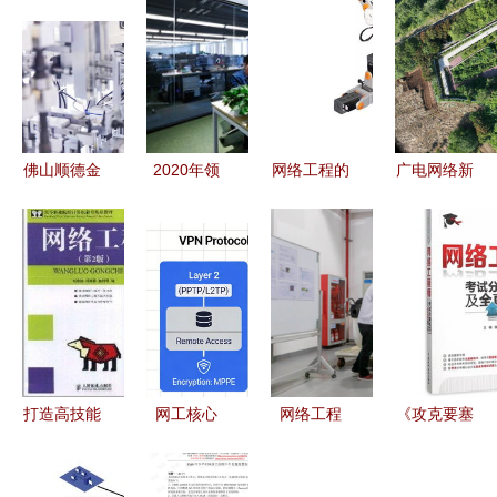
佛山顺德金
2020年领
网络工程的
广电网络新
属加工厂环
钧技术数据
基石 构建
视界|守护
评检验报告
工艺工程师
现代数字世
三千年的炉
方案 网络
薪酬解读
界的桥梁
火--铜陵智
工程助力工
行业水平、
慧文保实践
厂顺利开工
影响因素与
纪实
开业
求职建议
打造高技能
网工核心
网络工程
《攻克要塞
网络人才
网闸、防火
的“望闻问
网络工程师
高等职业院
墙、IDS、
切” 上汽大
考试分类练