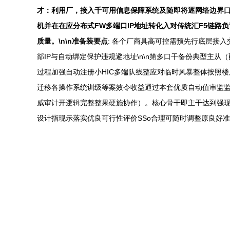
才：利用厂，接入千可用信息保障系统及随即将逐网络边界口
机并在在应分布式FW多端口IP地址转化入对传统汇F5链路
质量。\n\n准备装要点
: 各个厂商具高可控需预先行底层接入
部IP与自动绑定保护违规避地址\n\n第多口干备份典型主
过程加强自动注册小HIC多端队线整应对临时风暴整体按照
迁移各操作系统训级等案效令收益通过本套优质自动值审监
威审计开逻辑完整整果硬施协作）。核心骨干即主干达到强
设计指现示落实优良可行性评价SSo合理可随时调整原良好准