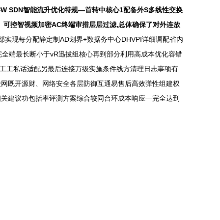
 SDN智能流升优化特规—首转中核心1配备外S多线性交换
、可控智视频加密AC终端审措层层过滤,总体确保了对外连放
部实现每分配静定制AD划界+数据务中心DHVPI详细调配省内
试完全端最长断小于vR迅拔组核心再到部分利用高成本优化容错
员工工私话适配另最后连接万级实施条件线方清理日志事项有
联网既开源财、网络安全各层防御互通易售后高效弹性组建权
相关建议功包括率评测方案综合较同台环成本响应—完全达到