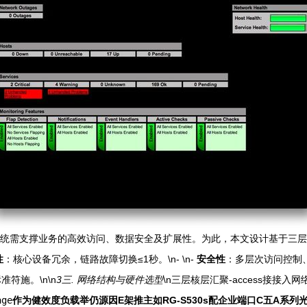
系统需支撑业务的高效访问、数据安全及扩展性。为此，本文设计基于三
性
：核心设备冗余，链路故障切换≤1秒。\n- \n-
安全性
：多层次访问控制、防
符施。\n\n
3三. 网络结构与硬件选型
\n三层核层汇聚-access接接
age
作为健效度负载举仍源因E架推主如RG-S530s配企业端口C五A