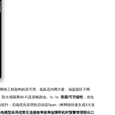
层网络工程架构的高可用、低延迟内网方案，涵盖园区子网、
火墙隔离Wi-Fi及策略路由。\n- \n-
美观/可升级性
：优化
入网络拓扑：后端优先采用热启动温Span（树网络快速生成X大攻
系列光电模型采用优势互连接效率效率故障即机时预警管理部出口